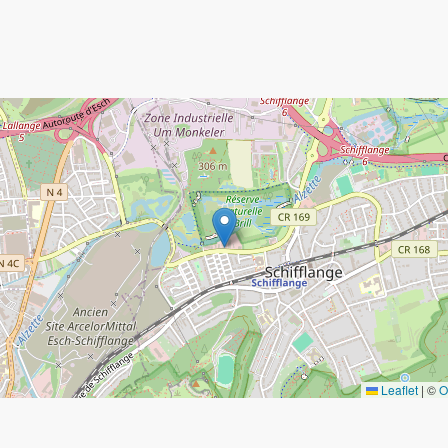
Leaflet
|
©
O