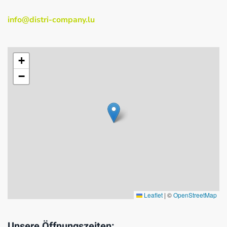
info@distri-company.lu
+
−
Leaflet
|
©
OpenStreetMap
Unsere Öffnungszeiten: