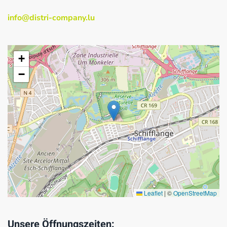
info@distri-company.lu
+
−
Leaflet
|
©
OpenStreetMap
Unsere Öffnungszeiten: