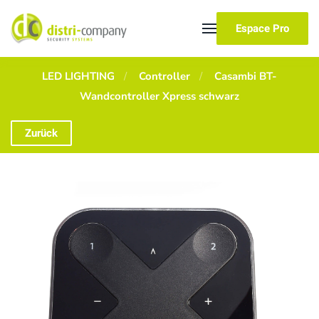
Espace Pro
Skip to main content
LED LIGHTING
Controller
Casambi BT-
Wandcontroller Xpress schwarz
Zurück