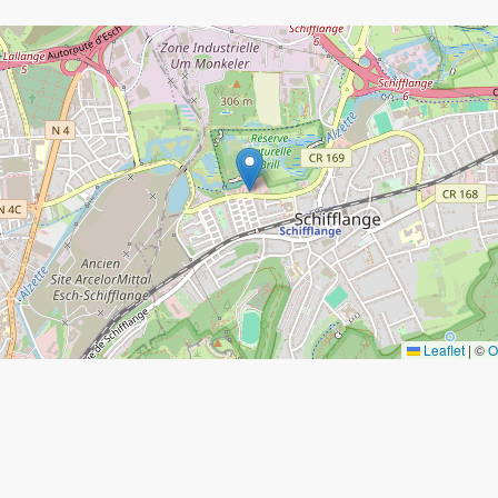
Leaflet
|
©
O