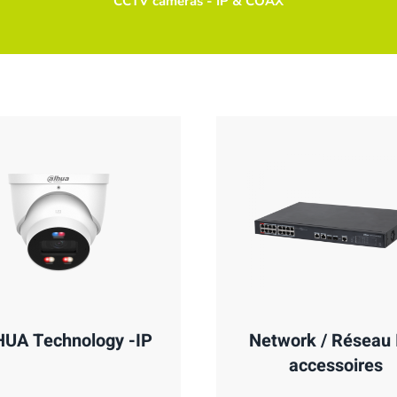
CCTV caméras - IP & COAX
UA Technology -IP
Network / Réseau 
accessoires