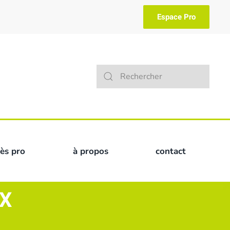
Espace Pro
Type 2 or more characters for result
cès pro
à propos
contact
AX