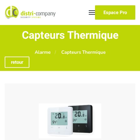
Espace Pro
Skip to main content
Capteurs Thermique
Alarme
Capteurs Thermique
retour