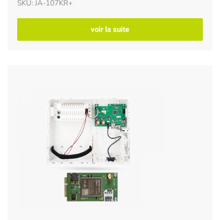
SKU: JA-107KR+
voir la suite