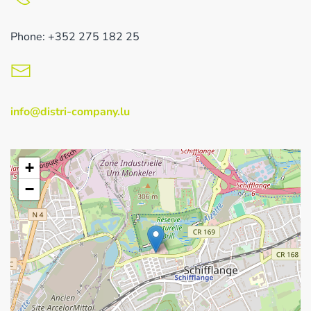
Phone: +352 275 182 25
info@distri-company.lu
+
−