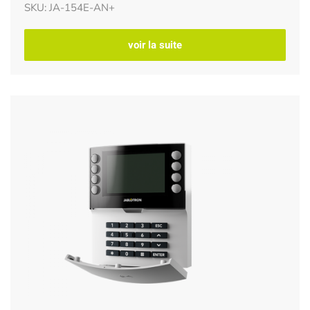
SKU: JA-154E-AN+
voir la suite