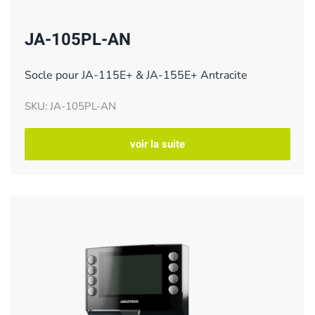
JA-105PL-AN
Socle pour JA-115E+ & JA-155E+ Antracite
SKU: JA-105PL-AN
voir la suite