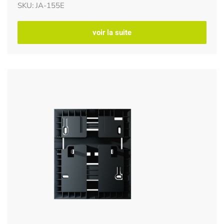
SKU: JA-155E
voir la suite