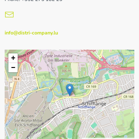
info@distri-company.lu
+
−