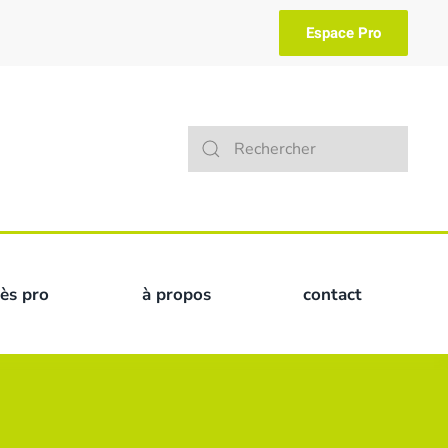
Espace Pro
Type 2 or more characters for result
cès pro
à propos
contact