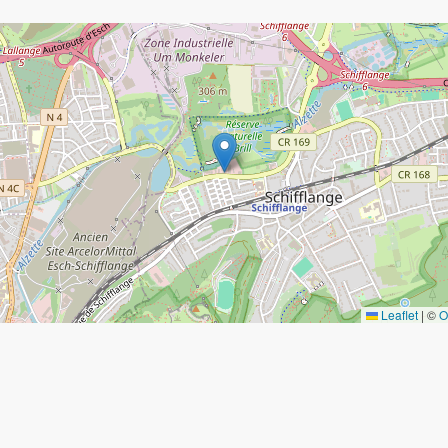
Leaflet
|
©
O