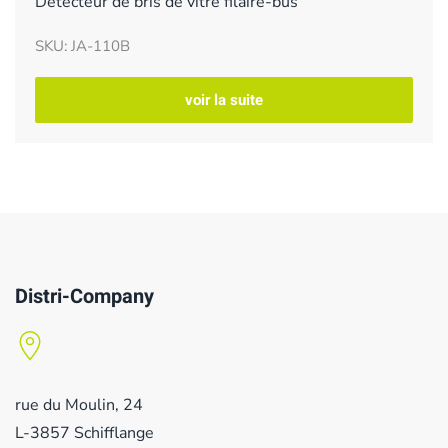
Détecteur de bris de vitre filaire-bus
SKU: JA-110B
voir la suite
Distri-Company
rue du Moulin, 24
L-3857 Schifflange