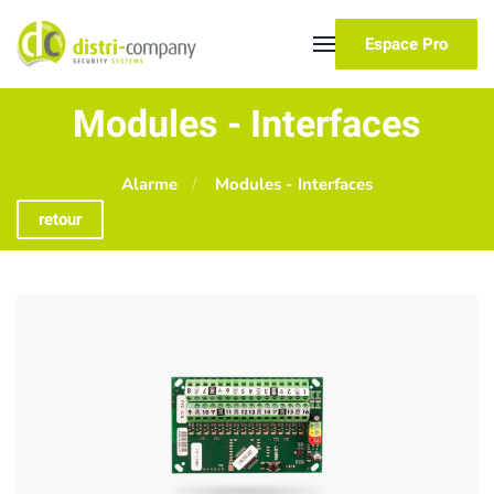
Espace Pro
Skip to main content
Modules - Interfaces
Alarme
Modules - Interfaces
retour