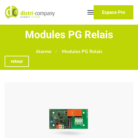
Espace Pro
Skip to main content
Modules PG Relais
Alarme
Modules PG Relais
retour