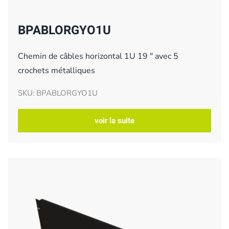
BPABLORGYO1U
Chemin de câbles horizontal 1U 19 " avec 5
crochets métalliques
SKU: BPABLORGYO1U
voir la suite