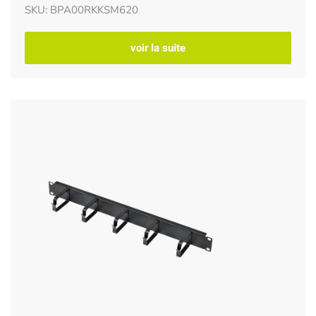
SKU: BPA00RKKSM620
voir la suite