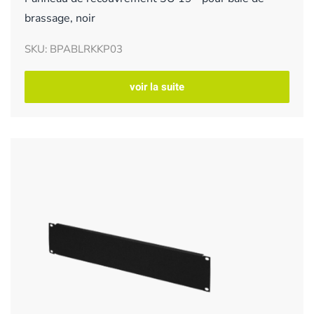
brassage, noir
SKU: BPABLRKKP03
voir la suite