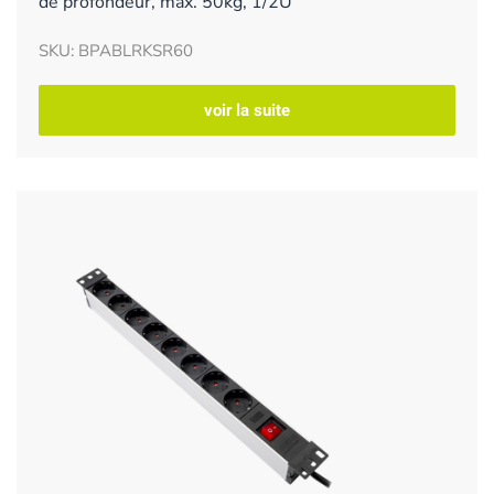
de profondeur, max. 50kg, 1/2U
SKU: BPABLRKSR60
voir la suite