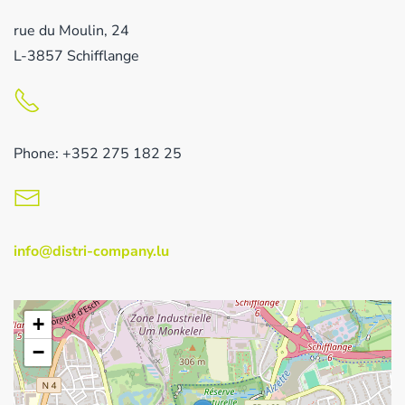
rue du Moulin, 24
L-3857 Schifflange
Phone: +352 275 182 25
info@distri-company.lu
+
−