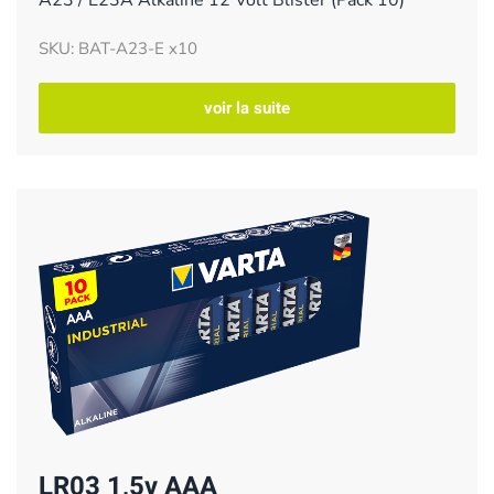
A23 / E23A Alkaline 12 Volt Blister (Pack 10)
SKU: BAT-A23-E x10
voir la suite
LR03 1,5v AAA