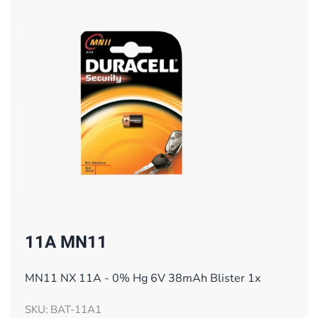
11A MN11
MN11 NX 11A - 0% Hg 6V 38mAh Blister 1x
SKU: BAT-11A1