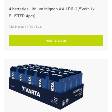
4 batteries Lithium Mignon AA LR6 (1,5Volt 1x
BLISTER 4pcs)
SKU: AALI29611x4
voir la suite