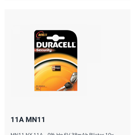
11A MN11
MN11 NX 11A - 0% Hg 6V 38mAh Blister 10x