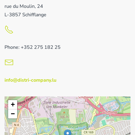
rue du Moulin, 24
L-3857 Schifflange
Phone: +352 275 182 25
info@distri-company.lu
+
−