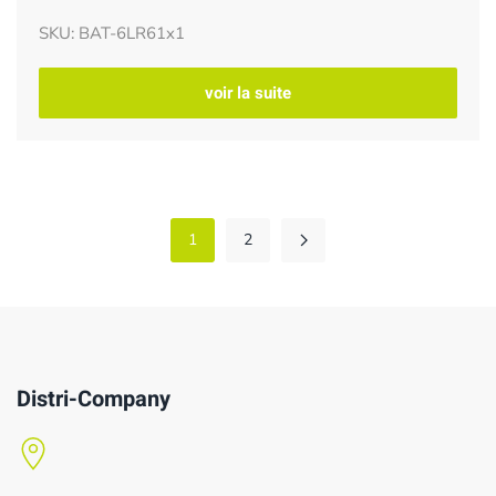
SKU: BAT-6LR61x1
voir la suite
1
2
Distri-Company