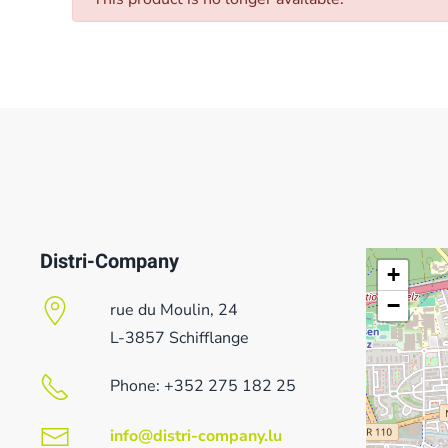
danger
This product is no longer available.
Distri-Company
+
−
rue du Moulin, 24
L-3857 Schifflange
Phone: +352 275 182 25
info@distri-company.lu