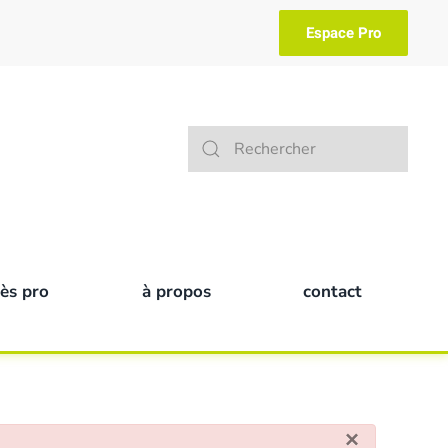
Espace Pro
Type 2 or more characters for result
cès pro
à propos
contact
×