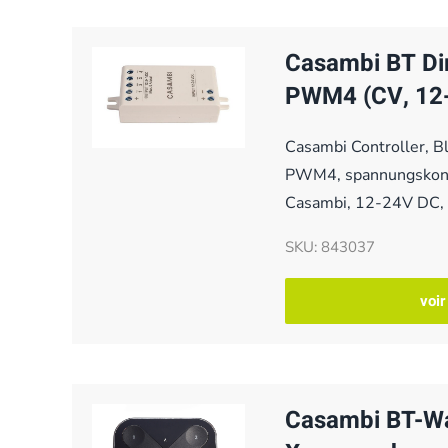
Casambi BT D
PWM4 (CV, 12-
Casambi Controller, B
PWM4, spannungskons
Casambi, 12-24V DC,
SKU: 843037
voir
Casambi BT-Wa