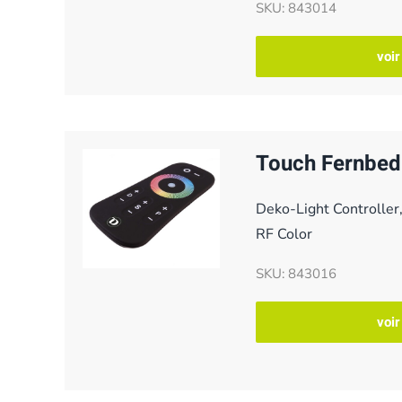
SKU: 843014
voir
Touch Fernbed
Deko-Light Controller
RF Color
SKU: 843016
voir