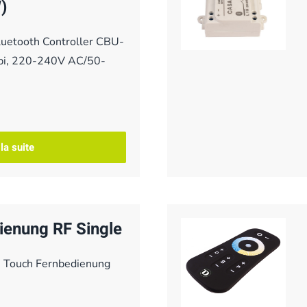
)
luetooth Controller CBU-
bi, 220-240V AC/50-
 la suite
ienung RF Single
, Touch Fernbedienung