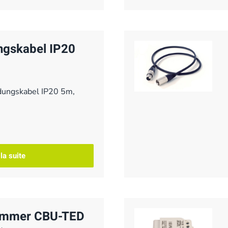
gskabel IP20
dungskabel IP20 5m,
 la suite
immer CBU-TED