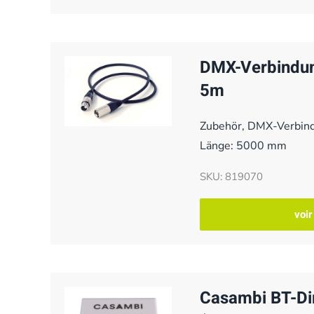
DMX-Verbindun
5m
Zubehör, DMX-Verbin
Länge: 5000 mm
SKU: 819070
voir
Casambi BT-D