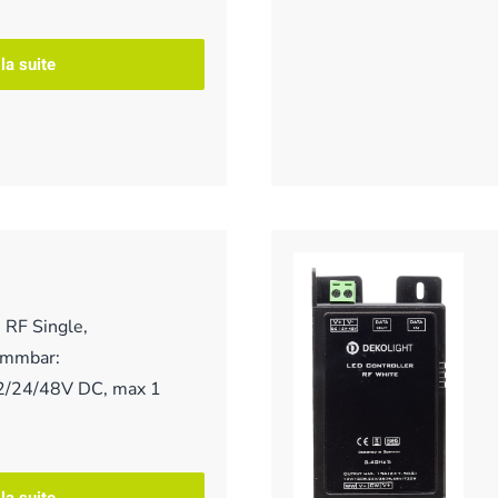
 la suite
 RF Single,
immbar:
2/24/48V DC, max 1