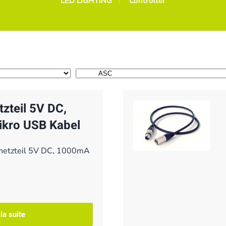
LED LIGHTING
Controller
zteil 5V DC,
kro USB Kabel
netzteil 5V DC, 1000mA
 la suite