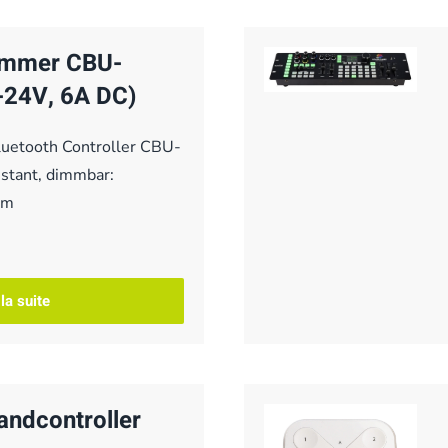
immer CBU-
24V, 6A DC)
luetooth Controller CBU-
tant, dimmbar:
 m
 la suite
ndcontroller