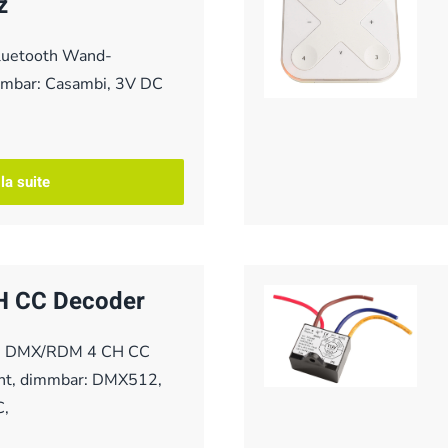
z
Bluetooth Wand-
immbar: Casambi, 3V DC
 la suite
 CC Decoder
er, DMX/RDM 4 CH CC
nt, dimmbar: DMX512,
C,