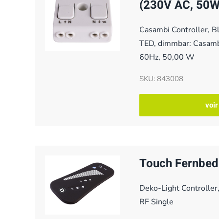
(230V AC, 50W
Casambi Controller, B
TED, dimmbar: Casam
60Hz, 50,00 W
SKU: 843008
voir
Touch Fernbed
Deko-Light Controller
RF Single