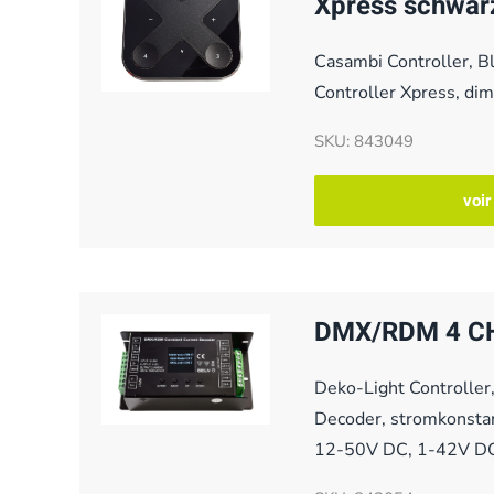
Xpress schwar
Casambi Controller, 
Controller Xpress, d
SKU: 843049
voir
DMX/RDM 4 CH
Deko-Light Controll
Decoder, stromkonsta
12-50V DC, 1-42V D