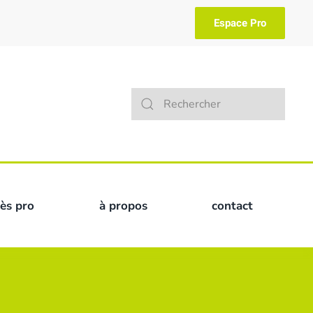
Espace Pro
Type 2 or more characters for result
cès pro
à propos
contact