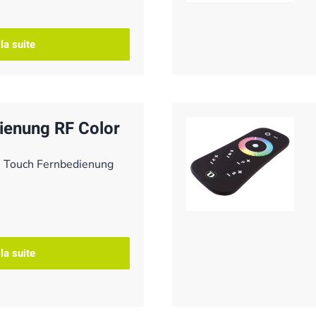
 la suite
ienung RF Color
, Touch Fernbedienung
 la suite