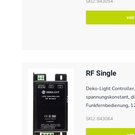
SKU: 843054
voir
RF Single
Deko-Light Controller,
spannungskonstant, d
Funkfernbedienung, 1
SKU: 843064