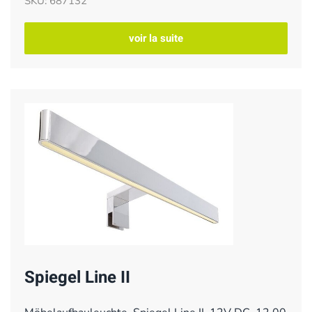
SKU: 687132
voir la suite
Spiegel Line II