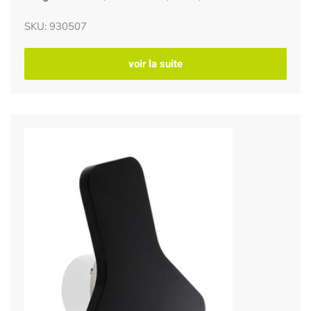
SKU: 930507
voir la suite