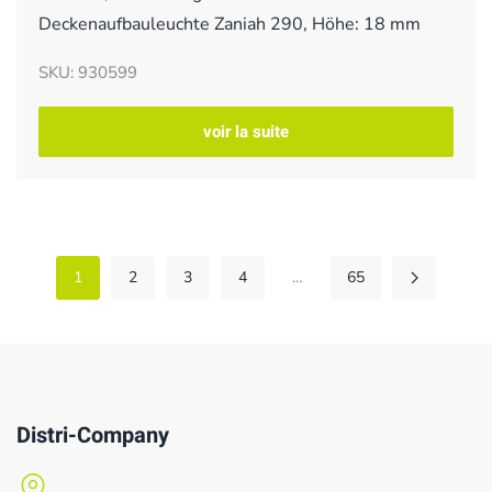
Deckenaufbauleuchte Zaniah 290, Höhe: 18 mm
SKU: 930599
voir la suite
1
2
3
4
…
65
Distri-Company