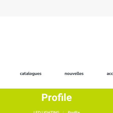
catalogues
nouvelles
ac
Profile
LED LIGHTING
Profile