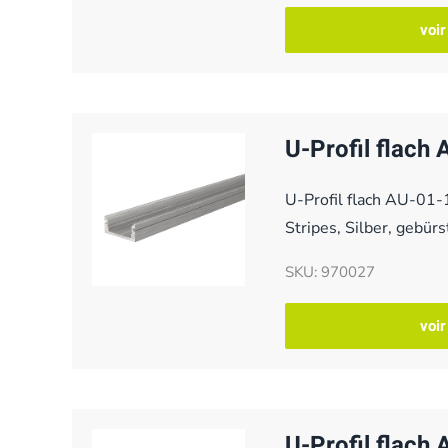
voir
U-Profil flach
U-Profil flach AU-01
Stripes, Silber, gebü
SKU: 970027
voir
U-Profil flach