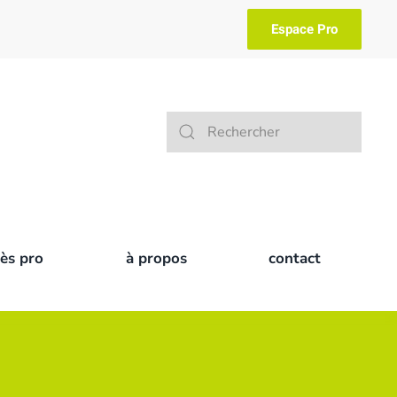
Espace Pro
Type 2 or more characters for result
cès pro
à propos
contact