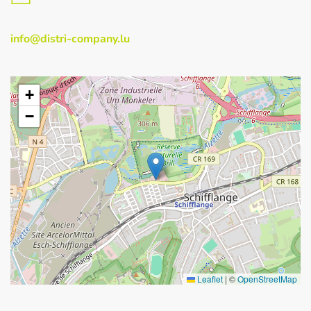
info@distri-company.lu
+
−
Leaflet
|
©
OpenStreetMap